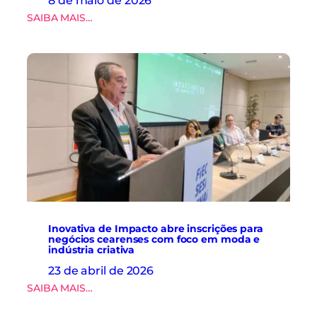
8 de maio de 2026
o
:
SAIBA MAIS…
s
O
e
C
i
e
n
a
o
r
v
á
a
j
ç
á
ã
c
o
o
n
m
a
e
c
ç
a
o
d
u
e
Inovativa de Impacto abre inscrições para
a
i
negócios cearenses com foco em moda e
o
indústria criativa
a
l
d
23 de abril de 2026
h
a
a
:
SAIBA MAIS…
m
r
I
o
p
n