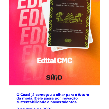
v
p
a
o
ç
r
ã
t
o
a
r
ç
e
ã
f
o
o
p
r
a
ç
r
a
a
c
m
u
á
l
q
t
u
u
i
r
n
a
a
d
s
e
O Ceará já começou a olhar para o futuro
.
da moda. E ele passa por inovação,
d
sustentabilidade e novos talentos.
a
d