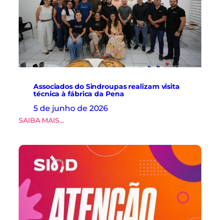
Associados do Sindroupas realizam visita
técnica à fábrica da Pena
5 de junho de 2026
:
SAIBA MAIS…
A
s
s
o
c
i
a
d
o
s