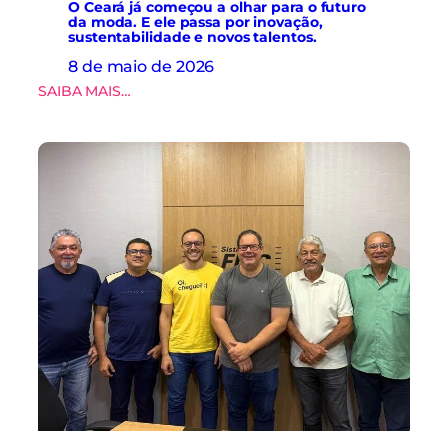
e
O Ceará já começou a olhar para o futuro
.
da moda. E ele passa por inovação,
d
sustentabilidade e novos talentos.
a
d
8 de maio de 2026
o
:
SAIBA MAIS…
s
O
e
C
i
e
n
a
o
r
v
á
a
j
ç
á
ã
c
o
o
n
m
a
e
c
ç
a
o
d
u
e
a
i
o
a
l
d