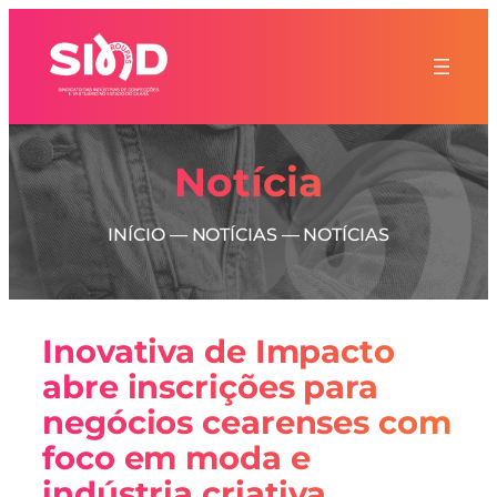
Notícia
INÍCIO
—
NOTÍCIAS
—
NOTÍCIAS
Inovativa de Impacto
abre inscrições para
negócios cearenses com
foco em moda e
indústria criativa