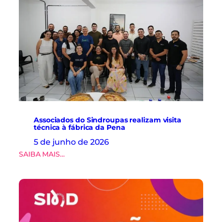
Associados do Sindroupas realizam visita
técnica à fábrica da Pena
5 de junho de 2026
:
SAIBA MAIS…
A
s
s
o
c
i
a