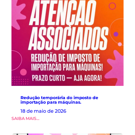
d
o
s
d
o
S
i
n
d
r
o
u
p
a
s
r
e
Redução temporária do imposto de
a
importação para máquinas.
l
18 de maio de 2026
i
:
SAIBA MAIS…
z
R
a
e
m