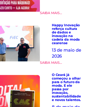
o
S
i
:
SAIBA MAIS…
n
R
d
e
r
Happy Inovação
d
o
reforça cultura
u
u
de dados e
ç
inovação na
p
cadeia da moda
ã
a
cearense
o
s
t
13 de maio de
r
e
e
2026
m
a
:
SAIBA MAIS…
p
l
H
o
i
a
r
z
O Ceará já
p
á
a
começou a olhar
p
r
m
para o futuro da
y
i
moda. E ele
v
passa por
I
a
i
inovação,
n
d
s
sustentabilidade
o
o
e novos talentos.
i
v
i
t