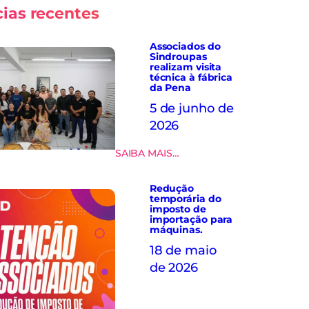
cias recentes
Associados do
Sindroupas
realizam visita
técnica à fábrica
da Pena
5 de junho de
2026
:
SAIBA MAIS…
A
s
Redução
s
temporária do
o
imposto de
c
importação para
máquinas.
i
a
18 de maio
d
de 2026
o
s
d