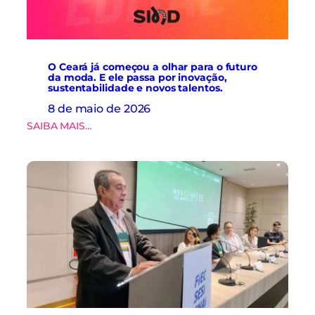
u
u
i
r
n
a
a
d
s
e
O Ceará já começou a olhar para o futuro
.
da moda. E ele passa por inovação,
d
sustentabilidade e novos talentos.
a
d
8 de maio de 2026
o
:
SAIBA MAIS…
s
O
e
C
i
e
n
a
o
r
v
á
a
j
ç
á
ã
c
o
o
n
m
a
e
c
ç
a
o