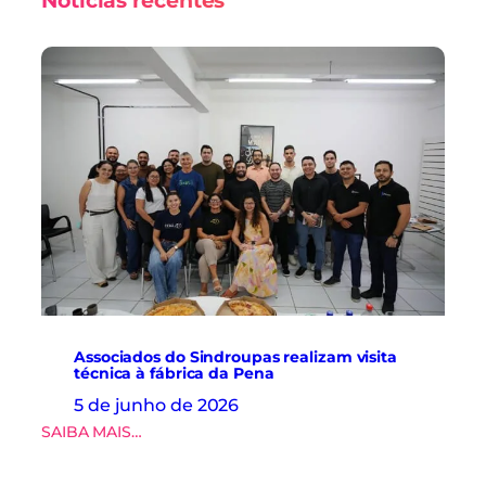
Notícias recentes
Associados do Sindroupas realizam visita
técnica à fábrica da Pena
5 de junho de 2026
:
SAIBA MAIS…
A
s