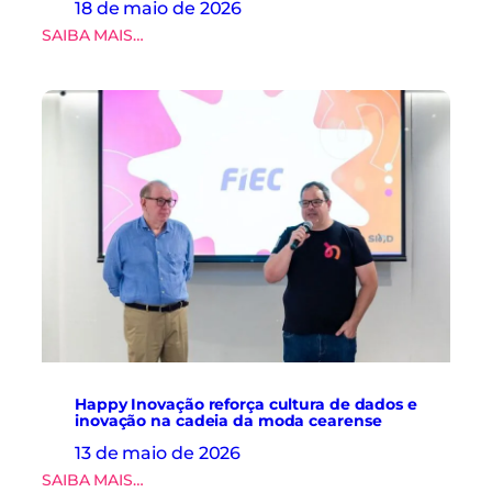
18 de maio de 2026
i
:
SAIBA MAIS…
z
R
a
e
m
d
v
u
i
ç
s
ã
i
o
t
t
a
e
t
m
é
p
c
o
n
r
i
á
c
r
a
i
à
a
f
Happy Inovação reforça cultura de dados e
d
á
inovação na cadeia da moda cearense
o
b
i
13 de maio de 2026
r
m
i
:
SAIBA MAIS…