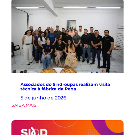
Associados do Sindroupas realizam visita
técnica à fábrica da Pena
5 de junho de 2026
:
SAIBA MAIS…
A
s
s
o
c