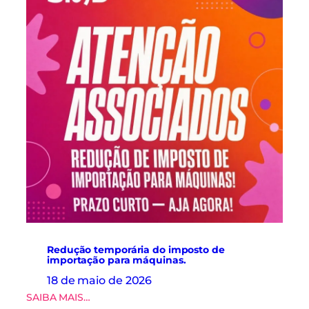
i
a
d
o
s
d
o
S
i
n
d
r
o
u
p
a
s
r
e
Redução temporária do imposto de
a
importação para máquinas.
l
18 de maio de 2026
i
:
SAIBA MAIS…
z