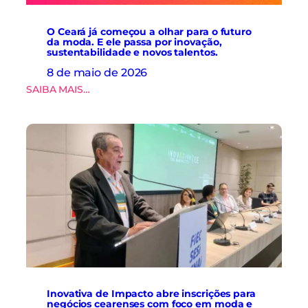
a
a
d
s
e
O Ceará já começou a olhar para o futuro
.
da moda. E ele passa por inovação,
d
sustentabilidade e novos talentos.
a
d
8 de maio de 2026
o
:
SAIBA MAIS…
s
O
e
C
i
e
n
a
o
r
v
á
a
j
ç
á
ã
c
o
o
n
m
a
e
c
ç
a
o
d
u
e
Inovativa de Impacto abre inscrições para
a
i
negócios cearenses com foco em moda e