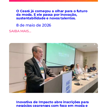
a
a
d
s
e
O Ceará já começou a olhar para o futuro
.
da moda. E ele passa por inovação,
d
sustentabilidade e novos talentos.
a
d
8 de maio de 2026
o
:
SAIBA MAIS…
s
O
e
C
i
e
n
a
o
r
v
á
a
j
ç
á
ã
c
o
o
n
m
a
e
c
ç
a
o
d
u
e
Inovativa de Impacto abre inscrições para
a
i
negócios cearenses com foco em moda e