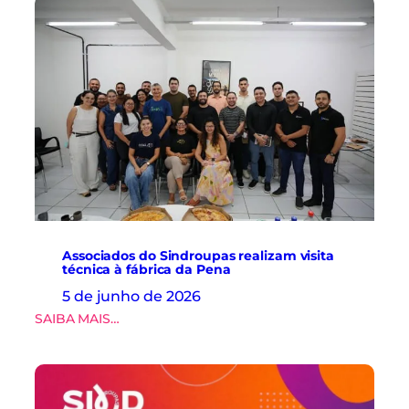
Associados do Sindroupas realizam visita
técnica à fábrica da Pena
5 de junho de 2026
:
SAIBA MAIS…
A
s
s
o
c