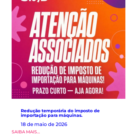
i
a
d
o
s
d
o
S
i
n
d
r
o
u
p
a
s
r
e
Redução temporária do imposto de
a
importação para máquinas.
l
18 de maio de 2026
i
:
SAIBA MAIS…
z