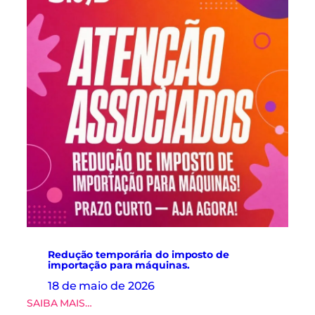
i
a
d
o
s
d
o
S
i
n
d
r
o
u
p
a
s
r
e
Redução temporária do imposto de
a
importação para máquinas.
l
18 de maio de 2026
i
:
SAIBA MAIS…
z