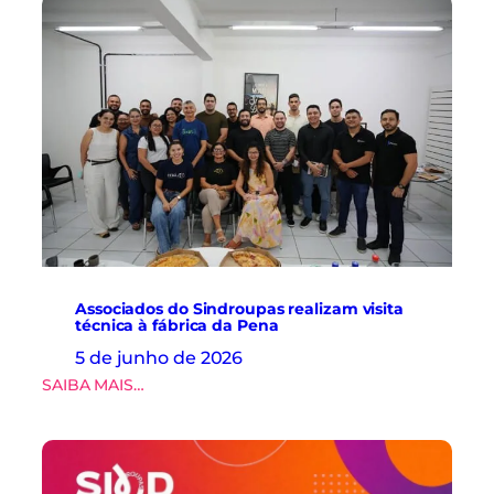
Associados do Sindroupas realizam visita
técnica à fábrica da Pena
5 de junho de 2026
:
SAIBA MAIS…
A
s
s
o
c