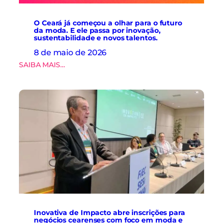
a
a
d
s
e
O Ceará já começou a olhar para o futuro
.
da moda. E ele passa por inovação,
d
sustentabilidade e novos talentos.
a
d
8 de maio de 2026
o
:
SAIBA MAIS…
s
O
e
C
i
e
n
a
o
r
v
á
a
j
ç
á
ã
c
o
o
n
m
a
e
c
ç
a
o
d
u
e
Inovativa de Impacto abre inscrições para
a
i
negócios cearenses com foco em moda e