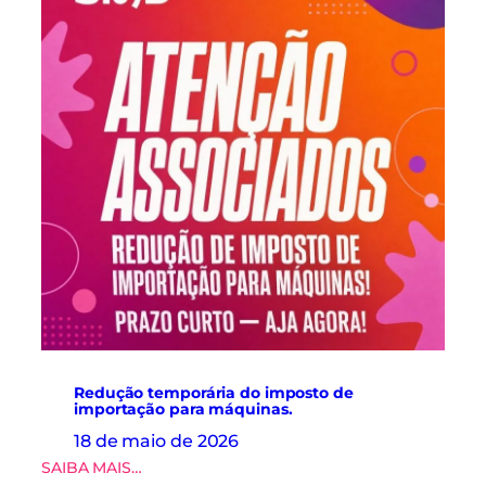
i
a
d
o
s
d
o
S
i
n
d
r
o
u
p
a
s
r
e
Redução temporária do imposto de
a
importação para máquinas.
l
18 de maio de 2026
i
:
SAIBA MAIS…
z