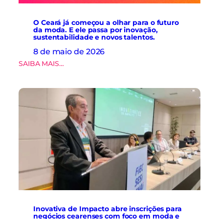
a
a
d
s
e
O Ceará já começou a olhar para o futuro
.
da moda. E ele passa por inovação,
d
sustentabilidade e novos talentos.
a
d
8 de maio de 2026
o
:
SAIBA MAIS…
s
O
e
C
i
e
n
a
o
r
v
á
a
j
ç
á
ã
c
o
o
n
m
a
e
c
ç
a
o
d
u
e
Inovativa de Impacto abre inscrições para
a
i
negócios cearenses com foco em moda e