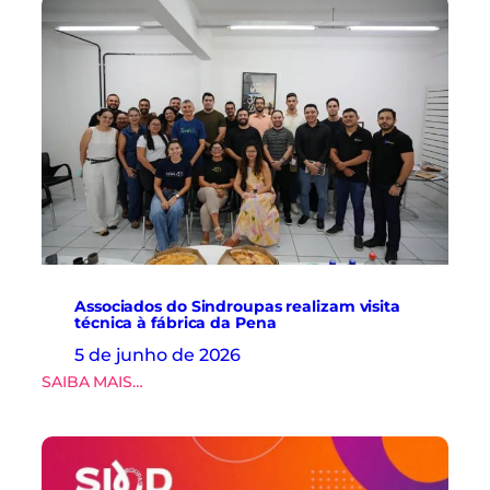
Associados do Sindroupas realizam visita
técnica à fábrica da Pena
5 de junho de 2026
:
SAIBA MAIS…
A
s
s
o
c