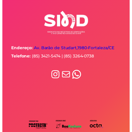
a
Endereço:
Av. Barão de Studart,1980-
Fortaleza/CE
Telefone:
(85) 3421-5474 | (85) 3264-0738
Instagram
E-mail
WhatsApp