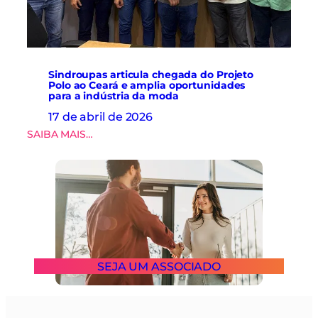
m
a
o
c
d
t
a
o
.
a
E
Sindroupas articula chegada do Projeto
b
Polo ao Ceará e amplia oportunidades
e
r
para a indústria da moda
l
e
e
17 de abril de 2026
i
p
n
:
SAIBA MAIS…
a
s
S
s
c
i
s
r
n
a
i
d
p
ç
r
o
õ
o
r
e
u
i
s
p
n
p
a
o
a
SEJA UM ASSOCIADO
s
v
r
a
a
a
r
ç
n
t
ã