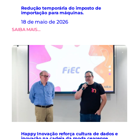
r
e
Redução temporária do imposto de
a
importação para máquinas.
l
18 de maio de 2026
i
:
SAIBA MAIS…
z
R
a
e
m
d
v
u
i
ç
s
ã
i
o
t
t
a
e
t
m
é
p
c
o
n
r
i
á
c
r
a
i
à
a
f
Happy Inovação reforça cultura de dados e
d
á
inovação na cadeia da moda cearense