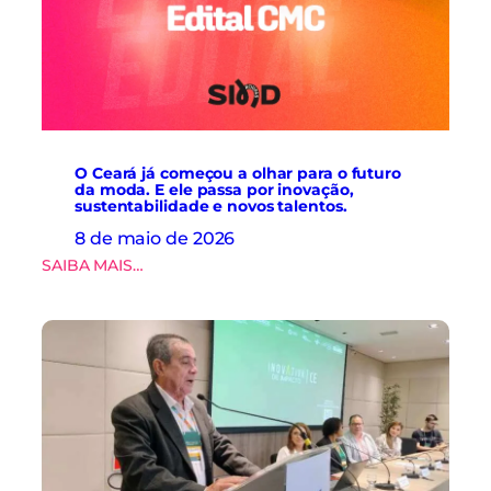
c
m
u
á
l
q
t
u
u
i
r
n
a
a
d
s
e
O Ceará já começou a olhar para o futuro
.
da moda. E ele passa por inovação,
d
sustentabilidade e novos talentos.
a
d
8 de maio de 2026
o
:
SAIBA MAIS…
s
O
e
C
i
e
n
a
o
r
v
á
a
j
ç
á
ã
c
o
o
n