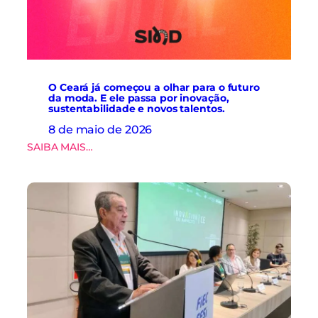
l
q
t
u
u
i
r
n
a
a
d
s
e
O Ceará já começou a olhar para o futuro
.
da moda. E ele passa por inovação,
d
sustentabilidade e novos talentos.
a
d
8 de maio de 2026
o
:
SAIBA MAIS…
s
O
e
C
i
e
n
a
o
r
v
á
a
j
ç
á
ã
c
o
o
n
m
a
e
c