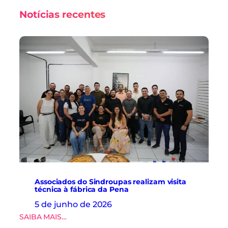
Notícias recentes
Associados do Sindroupas realizam visita
técnica à fábrica da Pena
5 de junho de 2026
:
SAIBA MAIS…
A