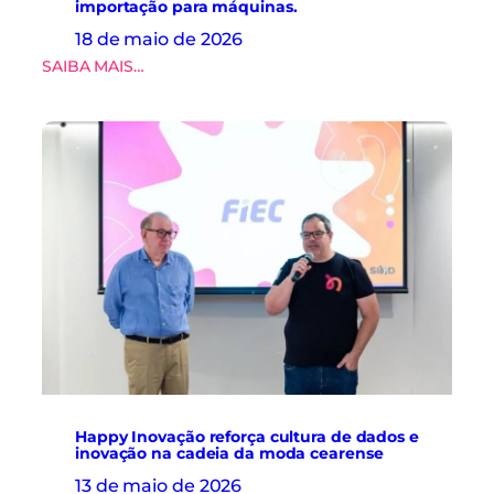
a
importação para máquinas.
l
18 de maio de 2026
i
:
SAIBA MAIS…
z
R
a
e
m
d
v
u
i
ç
s
ã
i
o
t
t
a
e
t
m
é
p
c
o
n
r
i
á
c
r
a
i
à
a
f
Happy Inovação reforça cultura de dados e
d
á
inovação na cadeia da moda cearense
o
b
i
13 de maio de 2026
r